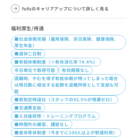
fufuのキャリアアップについて詳しく見る
福利厚生/待遇
■社会保険完備（雇用保険、労災保険、健康保険、
厚生年金）
■週休二日制
■有給休暇制度（※有休消化率 74.4%）
半日単位で取得可能
有効期限なし
退職時、やむを得ず有給休暇が残ってしまった場合
は残日数に相当する金額を退職所得として支給も可
能
■原則定時退社（スタッフの92.5%が残業ゼロ）
■交通費支給
■入社後研修・トレーニングプログラム
■時間外の練習、講習なし
■産休育休制度（今までに100人以上が制度利用）