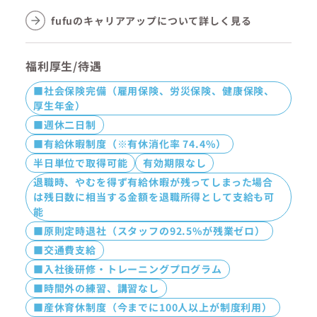
fufuのキャリアアップについて詳しく見る
福利厚生/待遇
■社会保険完備（雇用保険、労災保険、健康保険、
厚生年金）
■週休二日制
■有給休暇制度（※有休消化率 74.4%）
半日単位で取得可能
有効期限なし
退職時、やむを得ず有給休暇が残ってしまった場合
は残日数に相当する金額を退職所得として支給も可
能
■原則定時退社（スタッフの92.5%が残業ゼロ）
■交通費支給
■入社後研修・トレーニングプログラム
■時間外の練習、講習なし
■産休育休制度（今までに100人以上が制度利用）