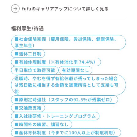
fufuのキャリアアップについて詳しく見る
福利厚生/待遇
■社会保険完備（雇用保険、労災保険、健康保険、
厚生年金）
■週休二日制
■有給休暇制度（※有休消化率 74.4%）
半日単位で取得可能
有効期限なし
退職時、やむを得ず有給休暇が残ってしまった場合
は残日数に相当する金額を退職所得として支給も可
能
■原則定時退社（スタッフの92.5%が残業ゼロ）
■交通費支給
■入社後研修・トレーニングプログラム
■時間外の練習、講習なし
■産休育休制度（今までに100人以上が制度利用）