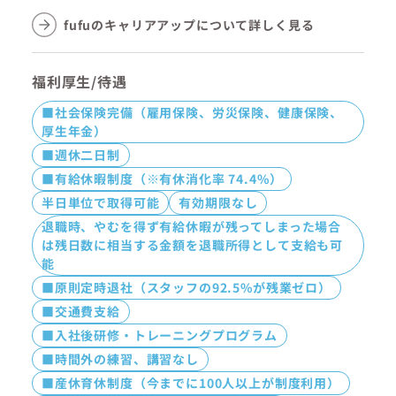
fufuのキャリアアップについて詳しく見る
福利厚生/待遇
■社会保険完備（雇用保険、労災保険、健康保険、
厚生年金）
■週休二日制
■有給休暇制度（※有休消化率 74.4%）
半日単位で取得可能
有効期限なし
退職時、やむを得ず有給休暇が残ってしまった場合
は残日数に相当する金額を退職所得として支給も可
能
■原則定時退社（スタッフの92.5%が残業ゼロ）
■交通費支給
■入社後研修・トレーニングプログラム
■時間外の練習、講習なし
■産休育休制度（今までに100人以上が制度利用）