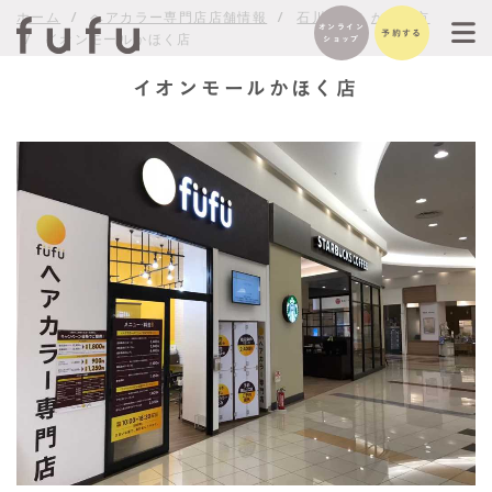
ホーム
ヘアカラー専門店店舗情報
石川県
かほく市
オンライン
予約する
イオンモールかほく店
ショップ
イオンモールかほく店
サービスの特徴
THEシリーズ紹介
会社概要
ご利用の流れ
メニュー・価格
オンラインショッ
メンバー
企業理念/ビジョ
コンプライアンス
プライバシーポリ
メディア関係者は
お取引問い合わせ
プ
ン
シー
こちら