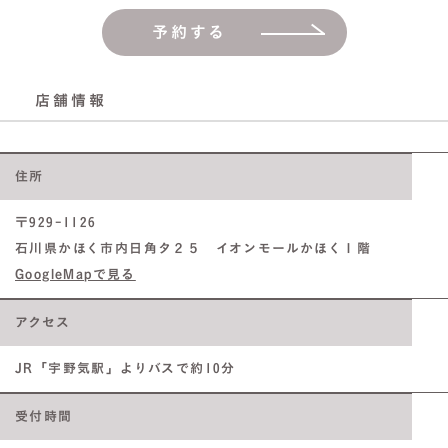
予約する
店舗情報
住所
〒929-1126
石川県かほく市内日角タ２５ イオンモールかほく１階
GoogleMapで見る
アクセス
JR「宇野気駅」よりバスで約10分
受付時間