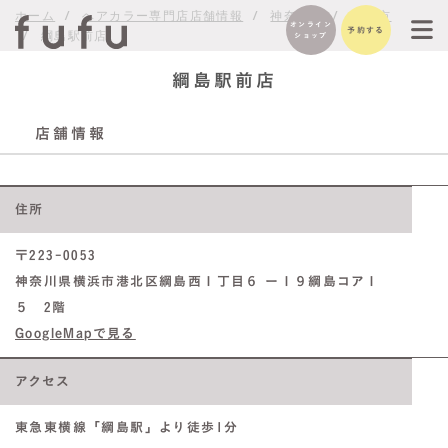
ホーム
ヘアカラー専門店店舗情報
神奈川県
横浜市
オンライン
予約する
綱島駅前店
ショップ
綱島駅前店
サービスの特徴
THEシリーズ紹介
会社概要
ご利用の流れ
メニュー・価格
オンラインショッ
メンバー
企業理念/ビジョ
コンプライアンス
プライバシーポリ
メディア関係者は
お取引問い合わせ
プ
ン
シー
こちら
店舗情報
住所
〒223-0053
神奈川県横浜市港北区綱島西１丁目６ ー１９綱島コア１
５ 2階
GoogleMapで見る
アクセス
東急東横線「綱島駅」より徒歩1分