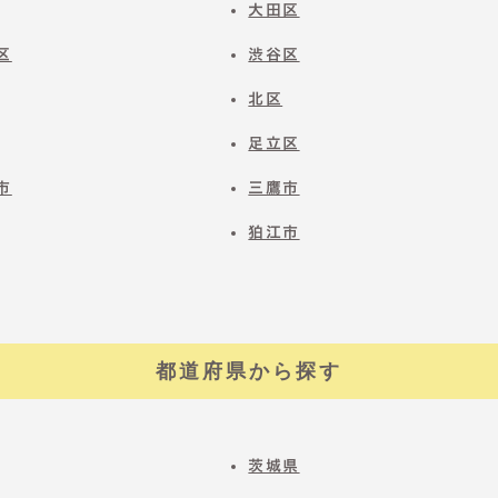
大田区
区
渋谷区
北区
足立区
市
三鷹市
狛江市
都道府県から探す
茨城県