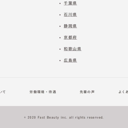
千葉県
石川県
静岡県
京都府
和歌山県
広島県
ついて
労働環境・待遇
先輩の声
よく
© 2020 Fast Beauty inc. all rights reserved.