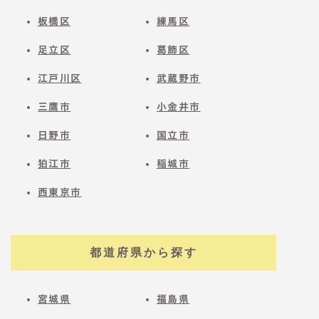
板橋区
練馬区
足立区
葛飾区
江戸川区
武蔵野市
三鷹市
小金井市
日野市
国立市
狛江市
稲城市
西東京市
都道府県から探す
宮城県
福島県